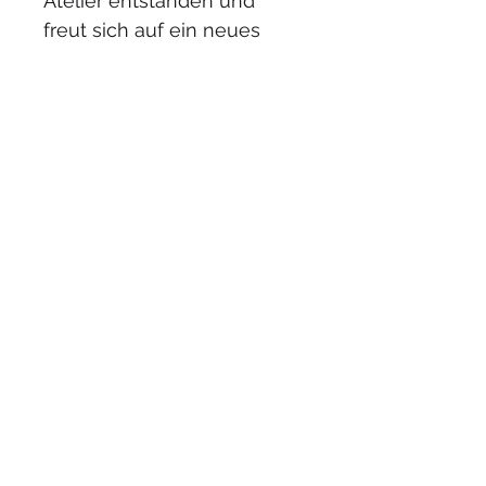
Atelier entstanden und 
freut sich auf ein neues 
Zuhause. Sie erwerben 
hier ein echtes UNIKAT mit 
Signatur und Datum, das es 
nur einmal gibt.
Größe = 30 x 40 cm / Acryl 
auf Papier / ungerahmte 
Lieferung
Bei Fragen gerne bei mir 
melden.
Lieferzeit
2-3 Werktage nach 