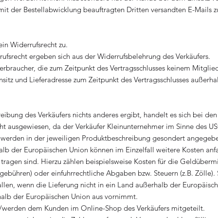
it der Bestellabwicklung beauftragten Dritten versandten E-Mails z
ein Widerrufsrecht zu.
ufsrecht ergeben sich aus der Widerrufsbelehrung des Verkäufers.
r Verbraucher, die zum Zeitpunkt des Vertragsschlusses keinem Mitgli
sitz und Lieferadresse zum Zeitpunkt des Vertragsschlusses außerha
reibung des Verkäufers nichts anderes ergibt, handelt es sich bei 
ht ausgewiesen, da der Verkäufer Kleinunternehmer im Sinne des USt
n werden in der jeweiligen Produktbeschreibung gesondert angegeb
alb der Europäischen Union können im Einzelfall weitere Kosten anfal
ragen sind. Hierzu zählen beispielsweise Kosten für die Geldübermitt
bühren) oder einfuhrrechtliche Abgaben bzw. Steuern (z.B. Zölle).
len, wenn die Lieferung nicht in ein Land außerhalb der Europäisch
alb der Europäischen Union aus vornimmt.
d/werden dem Kunden im Online-Shop des Verkäufers mitgeteilt.