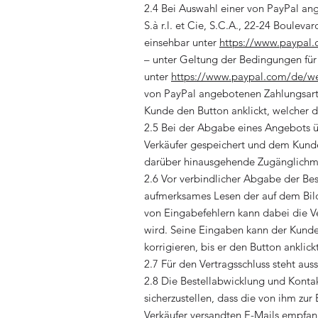
2.4 Bei Auswahl einer von PayPal an
S.à r.l. et Cie, S.C.A., 22-24 Boul
einsehbar unter
https://www.paypal
– unter Geltung der Bedingungen fü
unter
https://www.paypal.com/de/w
von PayPal angebotenen Zahlungsart,
Kunde den Button anklickt, welcher d
2.5 Bei der Abgabe eines Angebots ü
Verkäufer gespeichert und dem Kunden
darüber hinausgehende Zugänglichmac
2.6 Vor verbindlicher Abgabe der Be
aufmerksames Lesen der auf dem Bild
von Eingabefehlern kann dabei die Ve
wird. Seine Eingaben kann der Kunde
korrigieren, bis er den Button anklic
2.7 Für den Vertragsschluss steht aus
2.8 Die Bestellabwicklung und Kontak
sicherzustellen, dass die von ihm zu
Verkäufer versandten E-Mails empfan