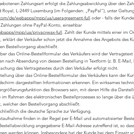
gebotenen Zahlungsart erfolgt die Zahlungsabwicklung über den Zahl
evard Royal, L-2449 Luxemburg (im Folgenden: „PayPal“), unter Gelt
.com/de/webapps/mpp/ua/useragreement-full
oder - falls der Kunde
r Zahlungen ohne PayPal-Konto, einsehbar
ebapps/mpp/ua/privacywax-full
. Zahlt der Kunde mittels einer im 
 erklärt der Verkäufer schon jetzt die Annahme des Angebots des K
en Bestellvorgang abschließt.
ber das Online-Bestellformular des Verkäufers wird der Vertragstex
 nach Absendung von dessen Bestellung in Textform (z. B. E-Mail, F
hung des Vertragstextes durch den Verkäufer erfolgt nicht.
stellung über das Online-Bestellformular des Verkäufers kann der K
schirm dargestellten Informationen erkennen. Ein wirksames techni
rgrößerungsfunktion des Browsers sein, mit deren Hilfe die Darstel
 im Rahmen des elektronischen Bestellprozesses so lange über die ü
kt, welcher den Bestellvorgang abschließt.
schließlich die deutsche Sprache zur Verfügung.
taufnahme finden in der Regel per E-Mail und automatisierter Beste
r Bestellabwicklung angegebene E-Mail-Adresse zutreffend ist, so das
gen werden können. Insbesondere hat der Kunde bei dem Einsatz von