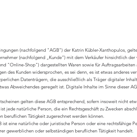
ngungen (nachfolgend "AGB") der Katrin Kübler-Xanthopulos, gelten 
ernehmer (nachfolgend „Kunde“) mit dem Verkäufer hinsichtlich der
end "Online-Shop") dargestellten Waren sowie für Auftragsarbeiten 
n des Kunden widersprochen, es sei denn, es ist etwas anderes ver
rperlichen Datenträgern, die ausschließlich als Träger digitaler Inha
etwas Abweichendes geregelt ist. Digitale Inhalte im Sinne dieser AG
utscheinen gelten diese AGB entsprechend, sofern insoweit nicht et
ist jede natürliche Person, die ein Rechtsgeschäft zu Zwecken absch
en beruflichen Tätigkeit zugerechnet werden können.
st eine natürliche oder juristische Person oder eine rechtsfähige P
rer gewerblichen oder selbständigen beruflichen Tätigkeit handelt.