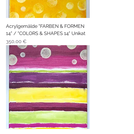
Acrylgemälde "FARBEN & FORMEN
14" / "COLORS & SHAPES 14" Unikat
Preis
350,00 €