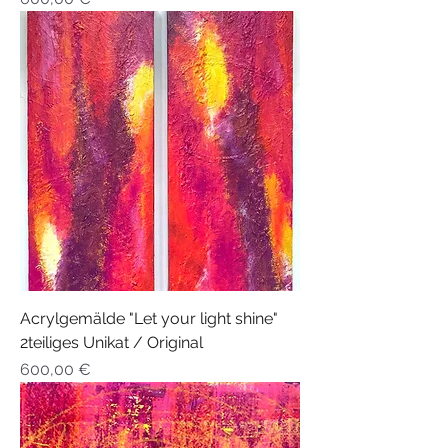
Acrylgemälde "Let your light shine"
2teiliges Unikat / Original
Preis
600,00 €