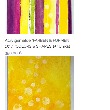
Acrylgemälde "FARBEN & FORMEN
15" / "COLORS & SHAPES 15" Unikat
Preis
350,00 €