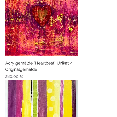
Acrylgemälde "Heartbeat" Unikat /
Originalgemälde
Preis
280,00 €