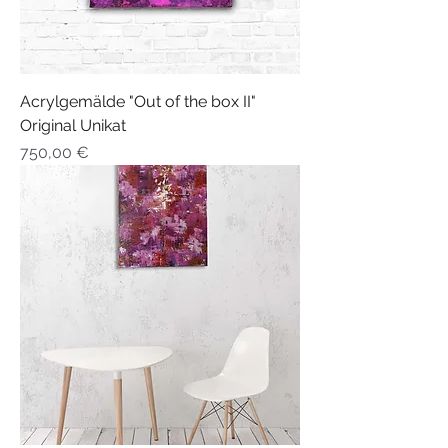
Acrylgemälde "Out of the box II"
Original Unikat
Preis
750,00 €