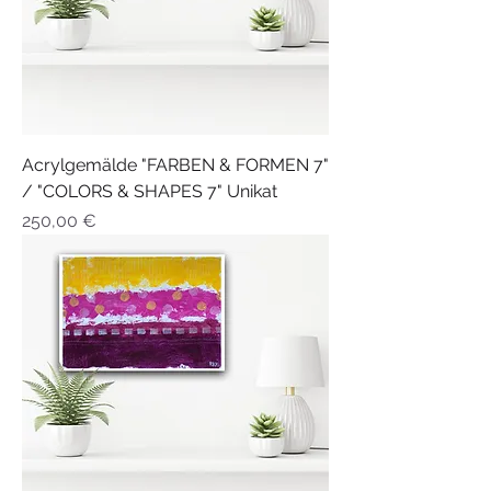
Acrylgemälde "FARBEN & FORMEN 7"
/ "COLORS & SHAPES 7" Unikat
Preis
250,00 €