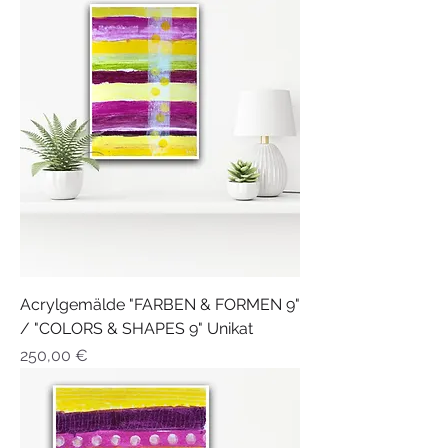
Acrylgemälde "FARBEN & FORMEN 9"
/ "COLORS & SHAPES 9" Unikat
Preis
250,00 €