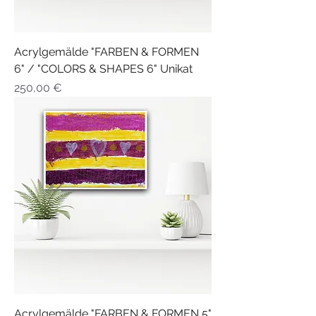
Acrylgemälde "FARBEN & FORMEN
6" / "COLORS & SHAPES 6" Unikat
Preis
250,00 €
Acrylgemälde "FARBEN & FORMEN 5"