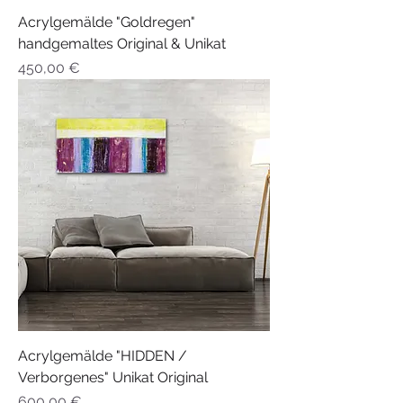
Acrylgemälde "Goldregen"
handgemaltes Original & Unikat
Preis
450,00 €
Acrylgemälde "HIDDEN /
Verborgenes" Unikat Original
Preis
600,00 €