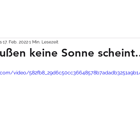
s
17. Feb. 2022
1 Min. Lesezeit
ßen keine Sonne scheint..
atic.com/video/582fb8_29d6c50cc36648578b7adadb3251a9b1