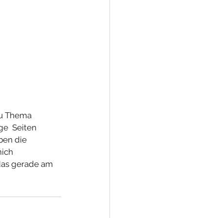
Zu Thema 
e  Seiten 
ben die 
ich 
das gerade am 