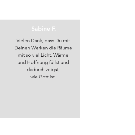
Sabine F.
Vielen Dank, dass Du mit
Deinen Werken die Räume
mit so viel Licht, Wärme
und Hoffnung füllst und
dadurch zeigst,
wie Gott ist.