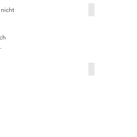
 nicht
Am See | 800€
Acryl
auf
Leinwand
-
70x100cm
ach
-
800€
.
Begegnungen im Grünen | 
Acryl
auf
Leinwand
-
70x100cm
-
800€