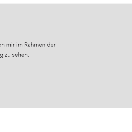
on mir im Rahmen der
g zu sehen.