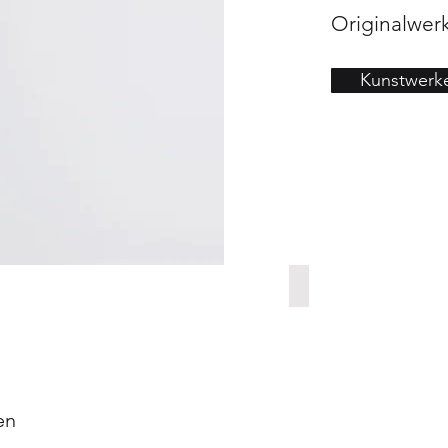
Originalwerk
Kunstwerk
Ein Tag im Werden | 500€
Acryl
auf
Papier
-
70x100cm
-
500€
en