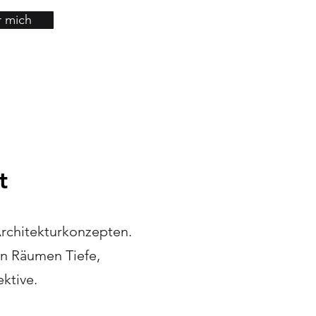
 mich
t
rchitekturkonzepten.
en Räumen Tiefe,
ktive.