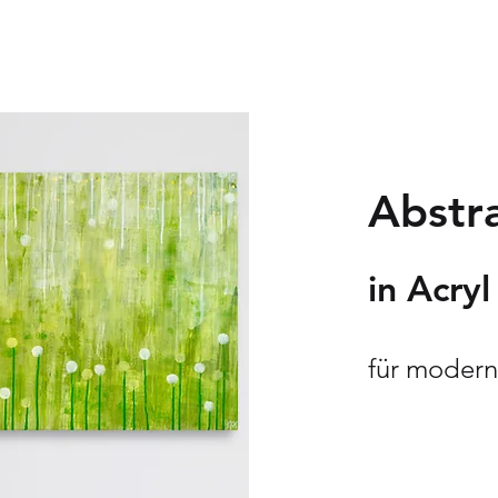
Abstra
in Acry
für moder