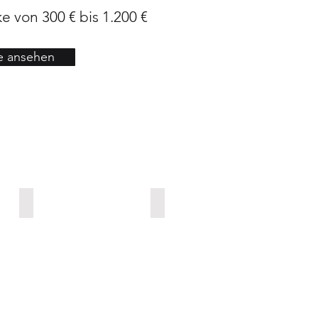
e von 300 € bis 1.200 €
e ansehen
An einem Sommertag | 500€
Morgentau im Wald | 500€
Acryl
Acryl
auf
auf
Leinwand
Papier
-
-
50x60cm
70x100cm
-
-
500€
500€